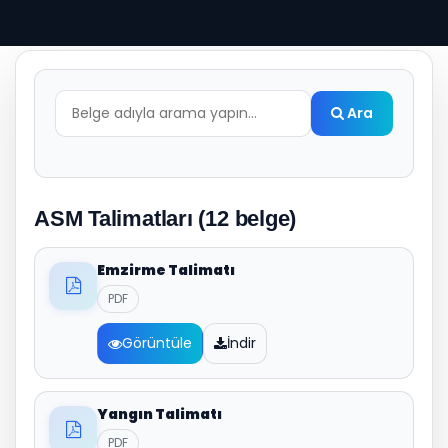
Ara
Arama sonuçları burada görünecek...
ASM Talimatları (12 belge)
Emzirme Talimatı
PDF
Görüntüle
İndir
Yangın Talimatı
PDF