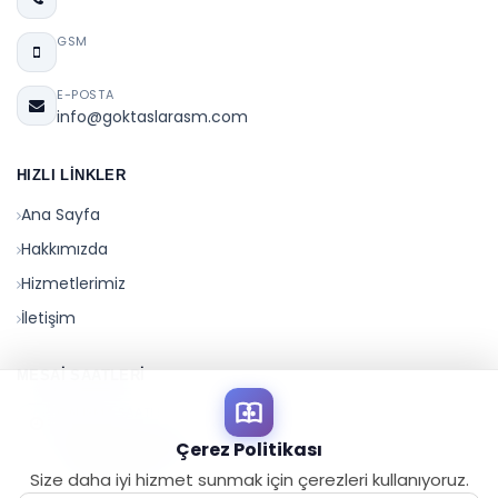
GSM
E-POSTA
info@goktaslarasm.com
HIZLI LINKLER
Ana Sayfa
Hakkımızda
Hizmetlerimiz
İletişim
MESAI SAATLERI
ÇALIŞMA SAATLERI
Hafta içi : 8:00 -17:00
Çerez Politikası
Cumartesi : Kapalı
Size daha iyi hizmet sunmak için çerezleri kullanıyoruz.
Pazar : Kapalı